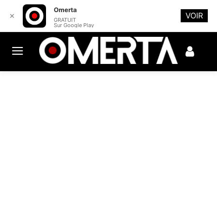
Omerta
VOIR
✕
GRATUIT
Sur Google Play