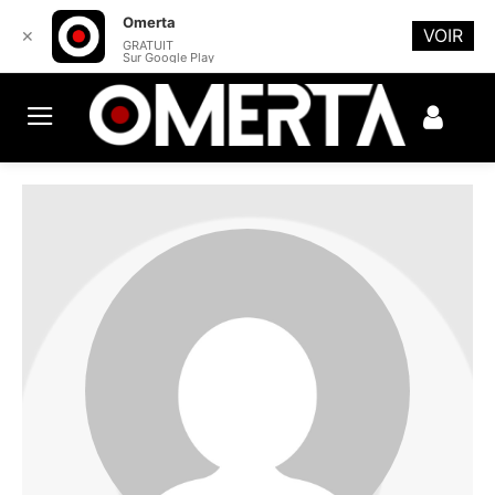
Omerta
VOIR
✕
GRATUIT
Sur Google Play