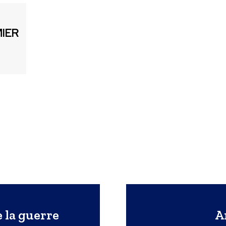
MIER
e la guerre
A