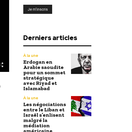
Derniers articles
À la une
Erdogan en
Arabie saoudite
pour un sommet
stratégique
avec Riyad et
s
Islamabad
À la une
Les négociations
entre le Liban et
Israël s’enlisent
malgré la
médiation
américaine