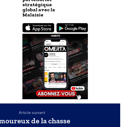
stratégique
global avec la
Malaisie
Article suivant
moureux de la chasse