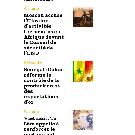
À la une
Moscou accuse
l’Ukraine
d’activités
terroristes en
Afrique devant
le Conseil de
sécurité de
l’ONU
Actualité
Sénégal : Dakar
réforme le
contrôle de la
production et
des
exportations
d’or
À la une
Vietnam : Tô
Lâm appelle à
renforcer le
partenariat