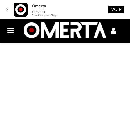
Omerta
VOIR
✕
GRATUIT
Sur Google Play