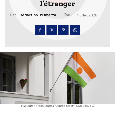
l’étranger
Date:
Par :
Rédaction D'Omerta
7 juillet 2026
Illustration : theartofpics / Adobe Stock (#236060760)