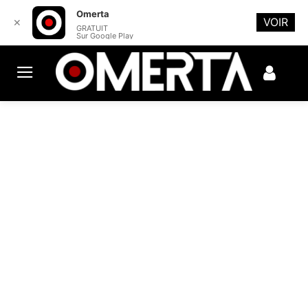
Omerta
VOIR
✕
GRATUIT
Sur Google Play