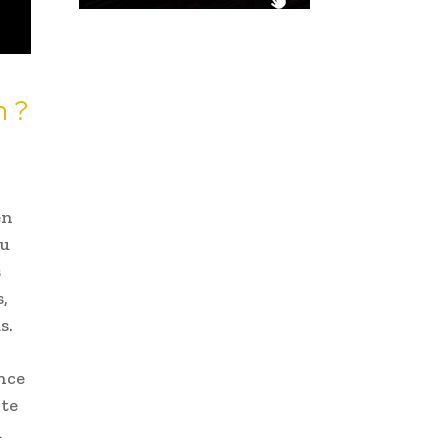
n ?
en
du
s
,
s.
ence
rte
u