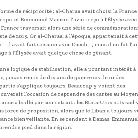
orme de réciprocité : al-Charaa avait choisi la France
ope, et Emmanuel Macron l’avait reçu à l’Élysée avec
 La France traversait alors une série de commémoration
iste de 2015. Or al-Charaa, à l’époque, appartenait à cet
 – il avait fait scission avec Daech –, mais il en fut l’u
ge à l’Élysée avait quelque chose de gênant.
une logique de stabilisation, elle a pourtant intérêt à
e, jamais remis de dix ans de guerre civile ni des
partie s’applique toujours. Beaucoup y voient des
rouverait l’occasion de reprendre des cartes au Moyen
rance a brillé par son retrait : les États-Unis et Israël 
s force de proposition, alors que le Liban a toujours v
issance bienveillante. En se rendant à Damas, Emmanue
rendre pied dans la région.