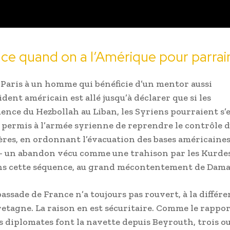
ce quand on a l’Amérique pour parrai
r Paris à un homme qui bénéficie d’un mentor aussi
ent américain est allé jusqu’à déclarer que si les
luence du Hezbollah au Liban, les Syriens pourraient s’
 permis à l’armée syrienne de reprendre le contrôle 
ières, en ordonnant l’évacuation des bases américaine
– un abandon vécu comme une trahison par les Kurdes
dans cette séquence, au grand mécontentement de Dama
assade de France n’a toujours pas rouvert, à la différ
-Bretagne. La raison en est sécuritaire. Comme le rappo
es diplomates font la navette depuis Beyrouth, trois o