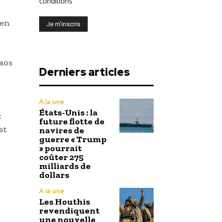
conditions
ien
aos
Derniers articles
À la une
États-Unis : la
:
future flotte de
st
navires de
guerre « Trump
» pourrait
coûter 275
milliards de
dollars
À la une
Les Houthis
revendiquent
une nouvelle