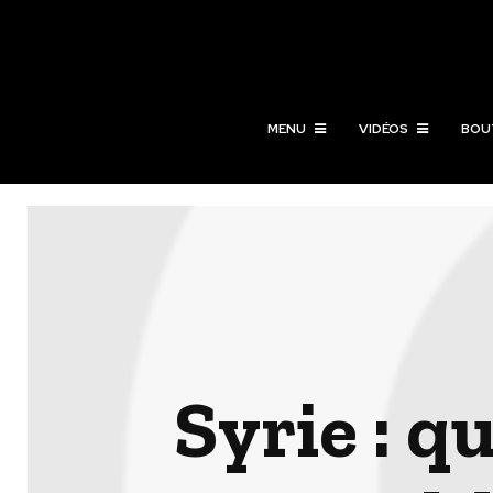
MENU
VIDÉOS
BOU
Syrie : q