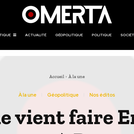
TIQUE
ACTUALITÉ
GÉOPOLITIQUE
POLITIQUE
SOCIÉT
Accueil
À la une
À la une
Géopolitique
Nos éditos
ue vient fair