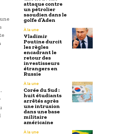
attaque contre
un pétrolier
saoudien dans le
 une
golfe d’Aden
s
À la une
te
Vladimir
Poutine durcit
n
les règles
encadrant le
retour des
investisseurs
étrangers en
Russie
À la une
Corée du Sud :
-
huit étudiants
y
arrêtés après
une intrusion
u
dans une base
l
militaire
américaine
À la une