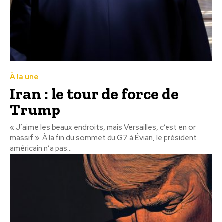
À la une
Iran : le tour de force de
Trump
« J’aime les beaux endroits, mais Versailles, c’est en or
massif ». À la fin du sommet du G7 à Évian, le président
américain n’a pas...