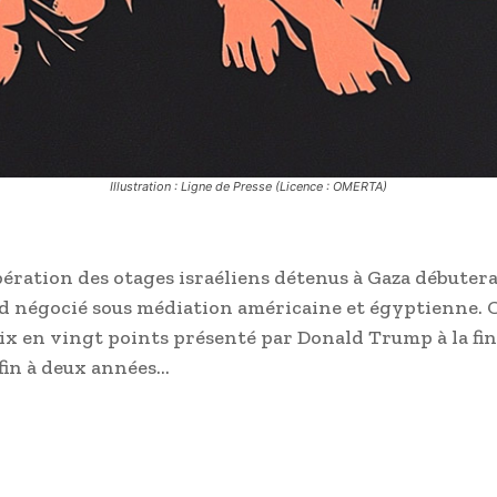
Illustration : Ligne de Presse (Licence : OMERTA)
bération des otages israéliens détenus à Gaza débutera
d négocié sous médiation américaine et égyptienne. 
aix en vingt points présenté par Donald Trump à la fi
fin à deux années…