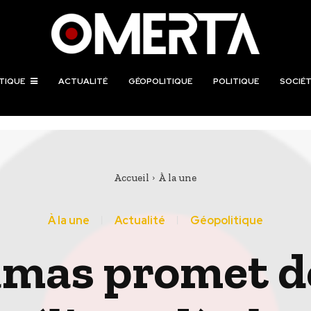
TIQUE
ACTUALITÉ
GÉOPOLITIQUE
POLITIQUE
SOCIÉT
Accueil
À la une
À la une
Actualité
Géopolitique
amas promet de