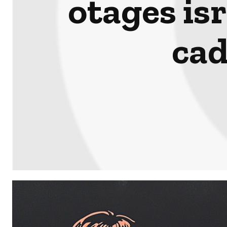
otages isr
cad