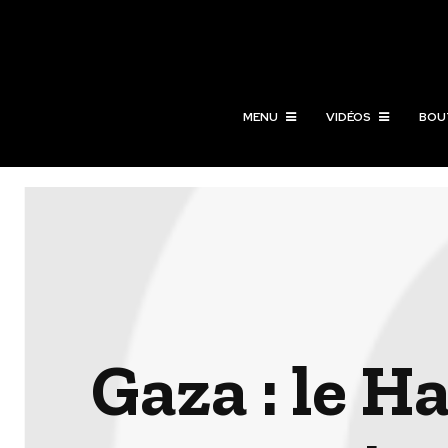
MENU
VIDÉOS
BOU
Gaza : le H