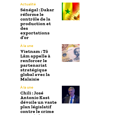
Actualité
Sénégal : Dakar
réforme le
contrôle de la
production et
des
exportations
d’or
À la une
Vietnam : Tô
Lâm appelle à
renforcer le
partenariat
stratégique
global avec la
Malaisie
À la une
Chili : José
Antonio Kast
dévoile un vaste
plan législatif
contre le crime