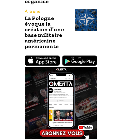
organisé
À la une
La Pologne
évoque la
création d’une
base militaire
américaine
permanente