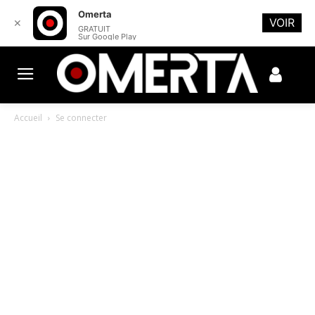
Omerta
VOIR
✕
GRATUIT
Sur Google Play
Accueil
Se connecter