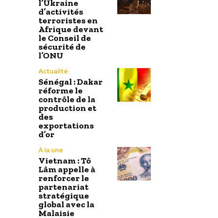
l’Ukraine
d’activités
terroristes en
Afrique devant
le Conseil de
sécurité de
l’ONU
Actualité
Sénégal : Dakar
réforme le
contrôle de la
production et
des
exportations
d’or
À la une
Vietnam : Tô
Lâm appelle à
renforcer le
partenariat
stratégique
global avec la
Malaisie