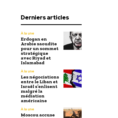
Derniers articles
À la une
Erdogan en
Arabie saoudite
pour un sommet
stratégique
avec Riyad et
Islamabad
À la une
Les négociations
entre le Liban et
Israël s’enlisent
malgré la
médiation
américaine
À la une
Moscou accuse