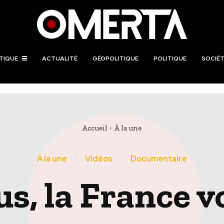
TIQUE
ACTUALITÉ
GÉOPOLITIQUE
POLITIQUE
SOCIÉT
Accueil
À la une
À la une
Vidéos
Documentaire
us, la France v