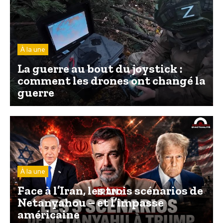
À la une
La guerre au bout du joystick :
comment les drones ont changé la
guerre
À la une
Face à l’Iran, les trois scénarios de
Netanyahou – et l’impasse
américaine