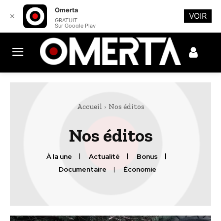
Omerta
VOIR
✕
GRATUIT
Sur Google Play
Accueil
Nos éditos
Nos éditos
À la une
Actualité
Bonus
Documentaire
Économie