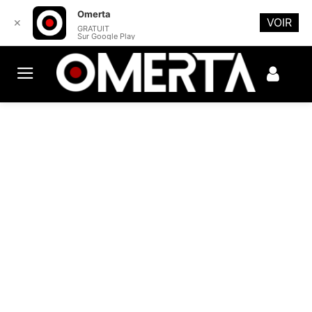
Omerta
VOIR
✕
GRATUIT
Sur Google Play