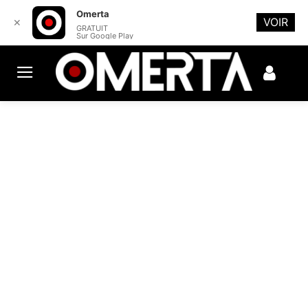
Omerta
VOIR
✕
GRATUIT
Sur Google Play