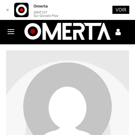
Omerta
VOIR
✕
GRATUIT
Sur Google Play