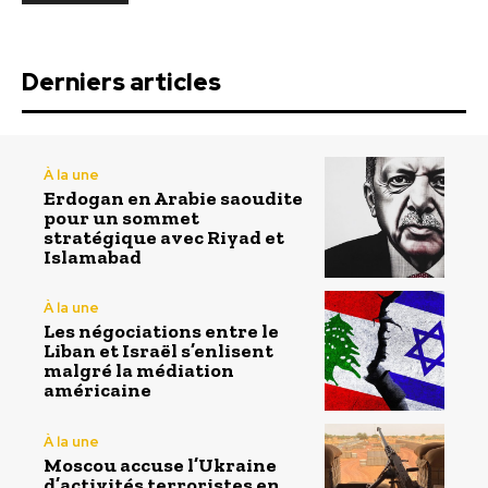
Derniers articles
À la une
Erdogan en Arabie saoudite
pour un sommet
stratégique avec Riyad et
Islamabad
À la une
Les négociations entre le
Liban et Israël s’enlisent
malgré la médiation
américaine
À la une
Moscou accuse l’Ukraine
d’activités terroristes en