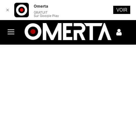
Omerta
VOIR
✕
GRATUIT
Sur Google Play