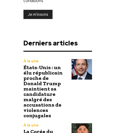
conditions
Derniers articles
À la une
États-Unis : un
élu républicain
proche de
Donald Trump
maintient sa
candidature
malgré des
accusations de
violences
conjugales
À la une
La Corée du