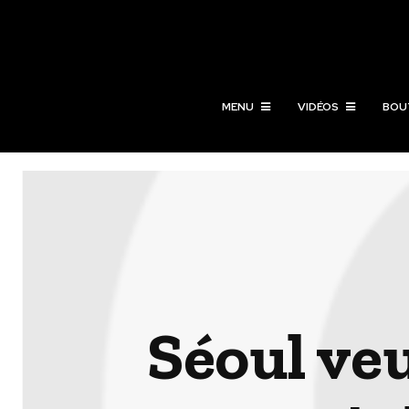
MENU
VIDÉOS
BOU
Séoul ve