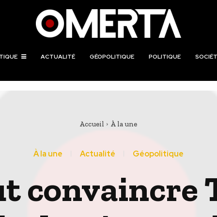
TIQUE
ACTUALITÉ
GÉOPOLITIQUE
POLITIQUE
SOCIÉT
Accueil
À la une
À la une
Actualité
Géopolitique
ut convaincre