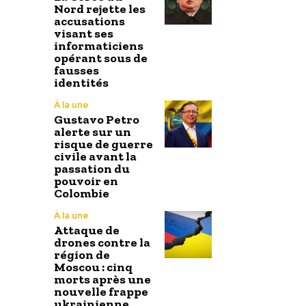
Nord rejette les
accusations
visant ses
informaticiens
opérant sous de
fausses
identités
À la une
Gustavo Petro
alerte sur un
risque de guerre
civile avant la
passation du
pouvoir en
Colombie
À la une
Attaque de
drones contre la
région de
Moscou : cinq
morts après une
nouvelle frappe
ukrainienne