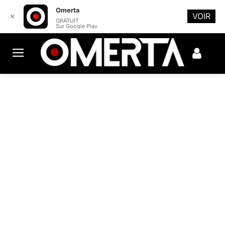
Omerta
VOIR
✕
GRATUIT
Sur Google Play