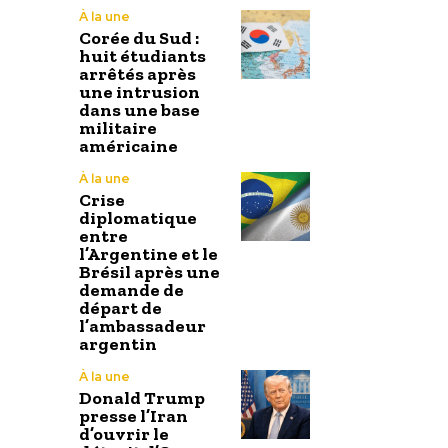
À la une
Corée du Sud :
huit étudiants
arrêtés après
une intrusion
dans une base
militaire
américaine
À la une
Crise
diplomatique
entre
l’Argentine et le
Brésil après une
demande de
départ de
l’ambassadeur
argentin
À la une
Donald Trump
presse l’Iran
d’ouvrir le