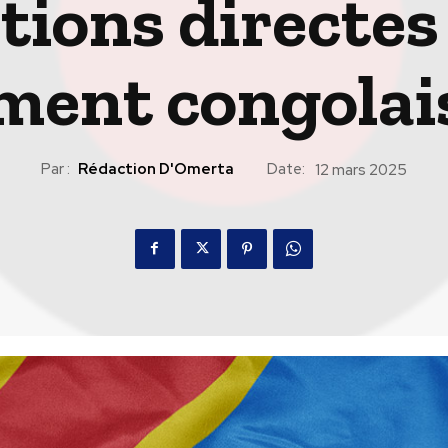
tions directes 
ent congolais
Par :
Rédaction D'Omerta
Date:
12 mars 2025