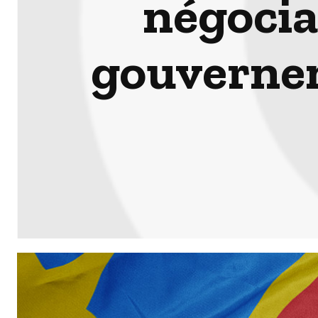
négocia
gouvernem