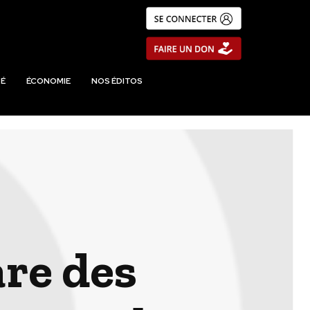
É
ÉCONOMIE
NOS ÉDITOS
are des