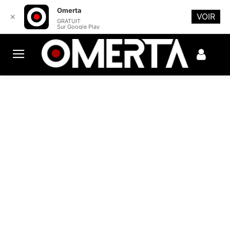
Omerta
VOIR
✕
GRATUIT
Sur Google Play