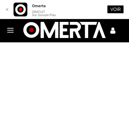
Omerta
VOIR
✕
GRATUIT
Sur Google Play