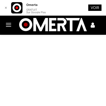
Omerta
VOIR
✕
GRATUIT
Sur Google Play