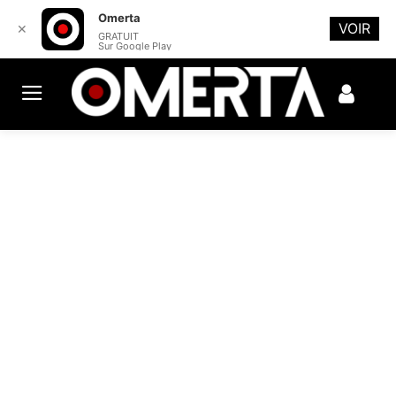
Omerta
VOIR
✕
GRATUIT
Sur Google Play