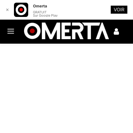
Omerta
VOIR
✕
GRATUIT
Sur Google Play