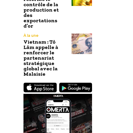
contrôle de la
production et
des
exportations
d’or
À la une
Vietnam : Tô
Lâm appelle à
renforcer le
partenariat
stratégique
global avec la
Malaisie