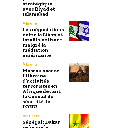
stratégique
avec Riyad et
Islamabad
À la une
Les négociations
entre le Liban et
Israël s’enlisent
malgré la
médiation
américaine
À la une
Moscou accuse
l’Ukraine
d’activités
terroristes en
Afrique devant
le Conseil de
sécurité de
l’ONU
Actualité
Sénégal : Dakar
réforme le