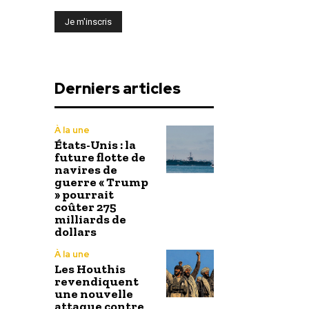
Derniers articles
À la une
États-Unis : la
future flotte de
navires de
guerre « Trump
» pourrait
coûter 275
milliards de
dollars
À la une
Les Houthis
revendiquent
une nouvelle
attaque contre