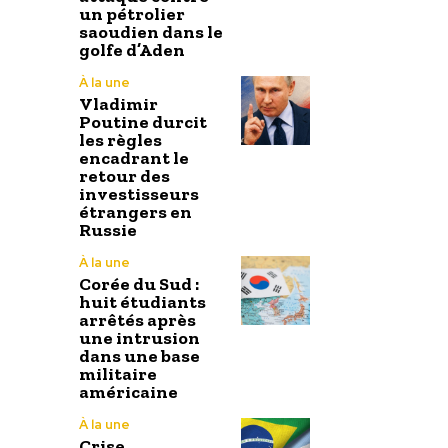
un pétrolier
saoudien dans le
golfe d’Aden
À la une
Vladimir
Poutine durcit
les règles
encadrant le
retour des
investisseurs
étrangers en
Russie
À la une
Corée du Sud :
huit étudiants
arrêtés après
une intrusion
dans une base
militaire
américaine
À la une
Crise