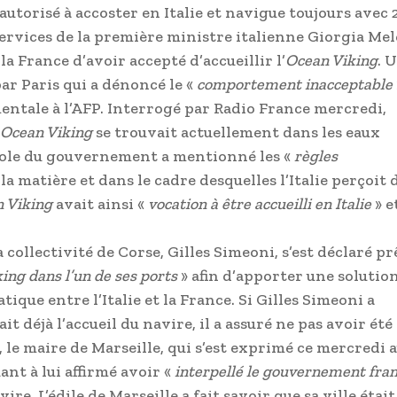
utorisé à accoster en Italie et navigue toujours avec 
services de la première ministre italienne Giorgia Me
 la France d’avoir accepté d’accueillir l’
Ocean Viking
. 
ar Paris qui a dénoncé le «
comportement inacceptable
ntale à l’AFP. Interrogé par Radio France mercredi,
Ocean Viking
se trouvait actuellement dans les eaux
arole du gouvernement a mentionné les «
règles
la matière et dans le cadre desquelles l’Italie perçoit 
 Viking
avait ainsi «
vocation à être accueilli en Italie
» e
 collectivité de Corse, Gilles Simeoni, s’est déclaré pr
ing dans l’un de ses ports
» afin d’apporter une solutio
tique entre l’Italie et la France. Si Gilles Simeoni a
t déjà l’accueil du navire, il a assuré ne pas avoir été
, le maire de Marseille, qui s’est exprimé ce mercredi 
nt à lui affirmé avoir «
interpellé le gouvernement fran
ire. L’édile de Marseille a fait savoir que sa ville était