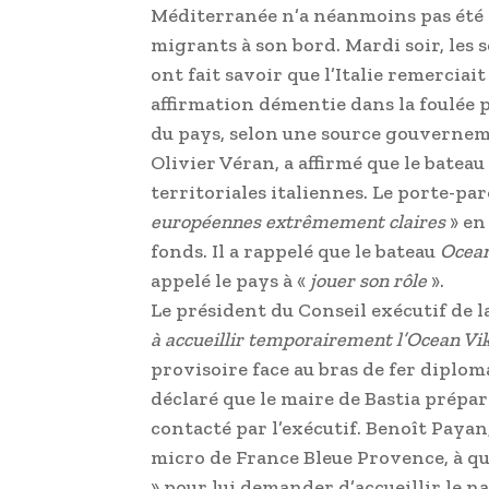
Méditerranée n’a néanmoins pas été a
migrants à son bord. Mardi soir, les 
ont fait savoir que l’Italie remerciait
affirmation démentie dans la foulée p
du pays, selon une source gouverneme
Olivier Véran, a affirmé que le bateau
territoriales italiennes. Le porte-p
européennes extrêmement claires
» en 
fonds. Il a rappelé que le bateau
Ocean
appelé le pays à «
jouer son rôle
».
Le président du Conseil exécutif de la
à accueillir temporairement l’Ocean Vik
provisoire face au bras de fer diploma
déclaré que le maire de Bastia préparai
contacté par l’exécutif. Benoît Payan
micro de France Bleue Provence, à qua
» pour lui demander d’accueillir le nav