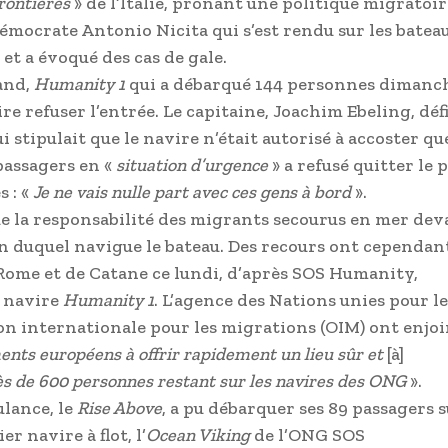
rontières
» de l’Italie, prônant une politique migratoir
émocrate Antonio Nicita qui s’est rendu sur les bateau
 et a évoqué des cas de gale.
and,
Humanity 1
qui a débarqué 144 personnes dimanc
aire refuser l’entrée. Le capitaine, Joachim Ebeling, déf
stipulait que le navire n’était autorisé à accoster que
passagers en «
situation d’urgence
» a refusé quitter le 
 : «
Je ne vais nulle part avec ces gens à bord
».
ue la responsabilité des migrants secourus en mer dev
on duquel navigue le bateau. Des recours ont cependan
Rome et de Catane ce lundi, d’après SOS Humanity,
e navire
Humanity 1
. L’agence des Nations unies pour le
ion internationale pour les migrations (OIM) ont enjo
nts européens à offrir rapidement un lieu sûr et
[à]
ès de 600 personnes restant sur les navires des ONG
».
lance, le
Rise Above
, a pu débarquer ses 89 passagers 
r navire à flot, l’
Ocean Viking
de l’ONG SOS