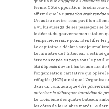
quant à elle engagée à «
défendre les f
ferme. Côté opposition, le sénateur d
affirmé que la «
situation était tendue
»
Un autre navire, sous pavillon allem
a vu lui aussi 35 de ses passagers se f
le décret du gouvernement italien qui 
temps nécessaire pour identifier les 
Le capitaine a déclaré aux journalistes
Le ministre de l’Intérieur a estimé q
être renvoyée au pays sous le pavill
été déposés devant les tribunaux de 
l’organisation caritative qui opère l
réfugiés (HCR) ainsi que l’Organisat
dans un communiqué «
les gouverneme
autoriser le débarquer immédiat de pr
Le troisième des quatre bateaux ambu
les côtes de la Calabre mardi. Le dernie