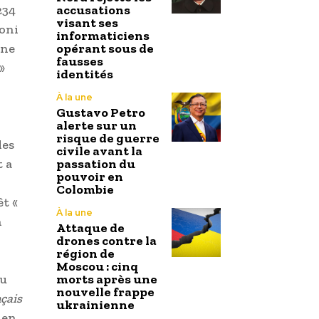
234
accusations
visant ses
loni
informaticiens
Une
opérant sous de
fausses
»
identités
À la une
Gustavo Petro
alerte sur un
risque de guerre
des
civile avant la
t a
passation du
pouvoir en
Colombie
êt «
À la une
n
Attaque de
drones contre la
région de
Moscou : cinq
au
morts après une
nouvelle frappe
çais
ukrainienne
 en