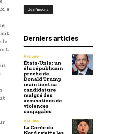
e
x, a
he,
iant
Derniers articles
 le
port.
À la une
États-Unis : un
ait
élu républicain
t
proche de
Donald Trump
maintient sa
s
candidature
malgré des
int
accusations de
violences
conjugales
À la une
sur
La Corée du
Nord rejette les