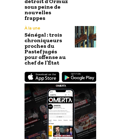
détroit d’Ormuz
sous peine de
nouvelles
frappes
À la une
Sénégal : trois
chroniqueurs
proches du
Pastef jugés
pour offense au
chef de l’État