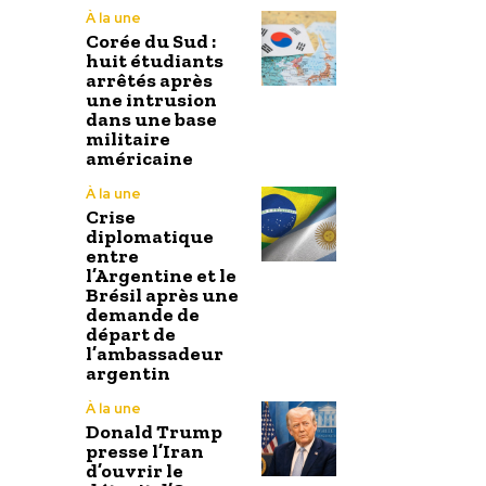
À la une
Corée du Sud :
huit étudiants
arrêtés après
une intrusion
dans une base
militaire
américaine
À la une
Crise
diplomatique
entre
l’Argentine et le
Brésil après une
demande de
départ de
l’ambassadeur
argentin
À la une
Donald Trump
presse l’Iran
d’ouvrir le