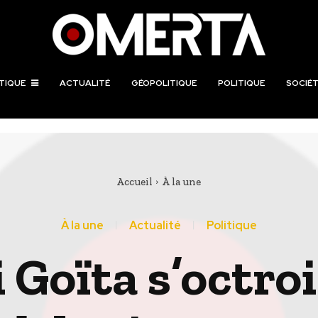
TIQUE
ACTUALITÉ
GÉOPOLITIQUE
POLITIQUE
SOCIÉT
Accueil
À la une
À la une
Actualité
Politique
i Goïta s’octr