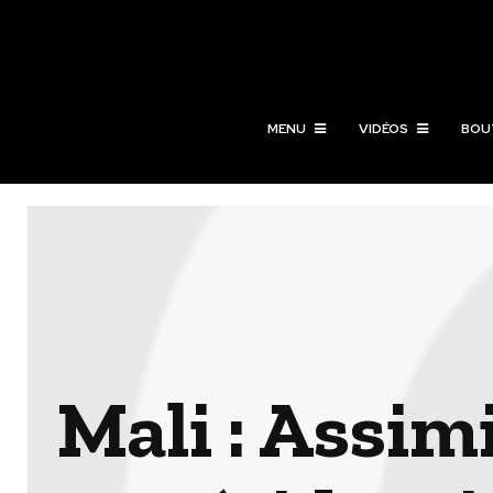
MENU
VIDÉOS
BOU
Mali : Assim