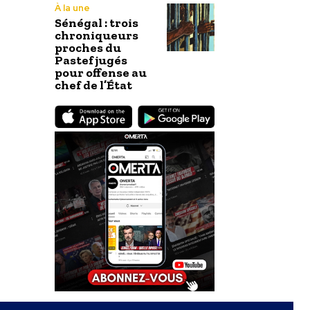
À la une
Sénégal : trois
chroniqueurs
proches du
Pastef jugés
pour offense au
chef de l’État