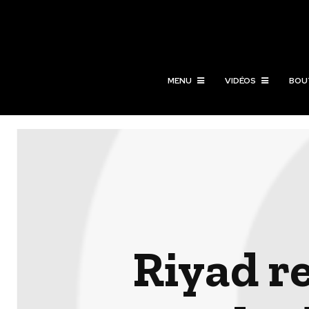
MENU
VIDÉOS
BOU
Riyad r