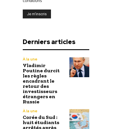
conditions
Derniers articles
À la une
Vladimir
Poutine durcit
les règles
encadrant le
retour des
investisseurs
étrangers en
Russie
À la une
Corée du Sud :
huit étudiants
arrêtés après