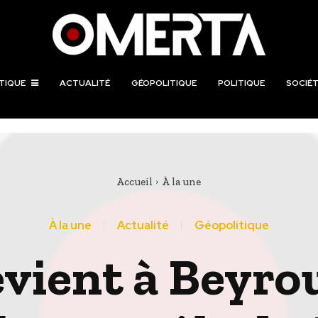
TIQUE
ACTUALITÉ
GÉOPOLITIQUE
POLITIQUE
SOCIÉT
Accueil
À la une
À la une
Actualité
Géopolitique
evient à Beyro