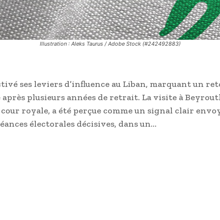
Illustration : Aleks Taurus / Adobe Stock (#242492883)
tivé ses leviers d’influence au Liban, marquant un re
 après plusieurs années de retrait. La visite à Beyrou
a cour royale, a été perçue comme un signal clair envo
héances électorales décisives, dans un…