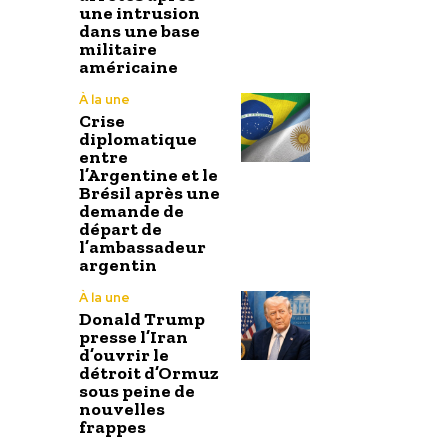
une intrusion
dans une base
militaire
américaine
À la une
Crise
diplomatique
entre
l’Argentine et le
Brésil après une
demande de
départ de
l’ambassadeur
argentin
À la une
Donald Trump
presse l’Iran
d’ouvrir le
détroit d’Ormuz
sous peine de
nouvelles
frappes