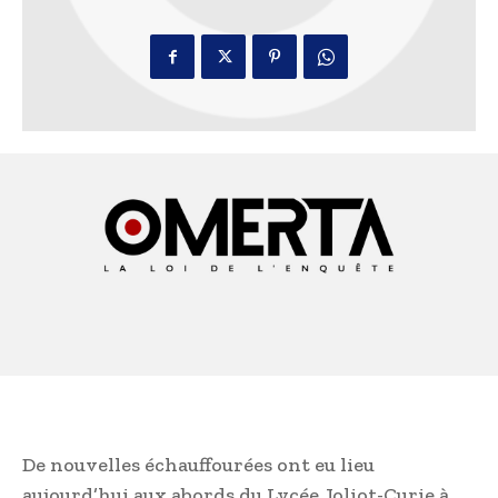
De nouvelles échauffourées ont eu lieu
aujourd’hui aux abords du Lycée Joliot-Curie à