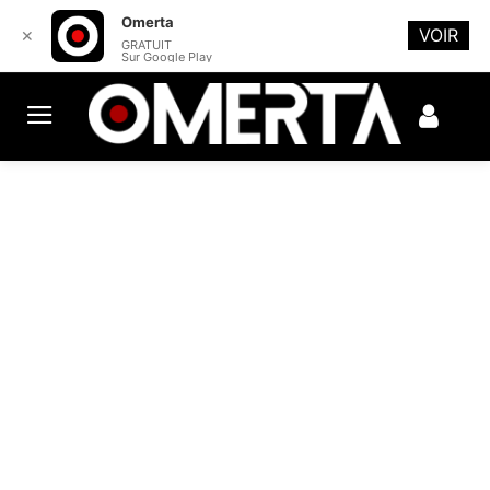
Omerta
VOIR
✕
GRATUIT
Sur Google Play