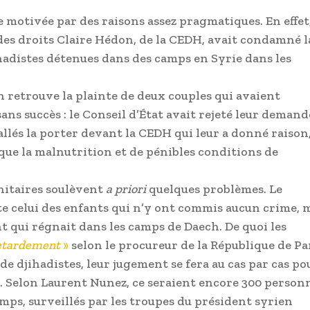
e motivée par des raisons assez pragmatiques. En effet,
des droits Claire Hédon, de la CEDH, avait condamné l
ihadistes détenues dans des camps en Syrie dans les
n retrouve la plainte de deux couples qui avaient
ans succès : le Conseil d’État avait rejeté leur demand
t allés la porter devant la CEDH qui leur a donné raison
que la malnutrition et de pénibles conditions de
itaires soulèvent
a priori
quelques problèmes. Le
te celui des enfants qui n’y ont commis aucun crime, 
t qui régnait dans les camps de Daech. De quoi les
etardement
»
selon le procureur de la République de Pa
e djihadistes, leur jugement se fera au cas par cas po
e. Selon Laurent Nunez, ce seraient encore 300 person
mps, surveillés par les troupes du président syrien