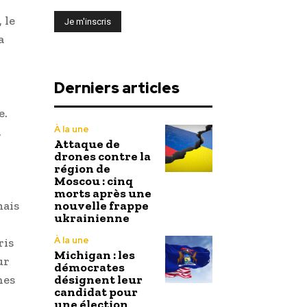
 le
a
Derniers articles
e.
À la une
,
Attaque de
drones contre la
région de
Moscou : cinq
morts après une
mais
nouvelle frappe
ukrainienne
À la une
ris
Michigan : les
ur
démocrates
nes
désignent leur
candidat pour
une élection