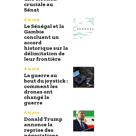
cruciale au
Sénat
À la une
Le Sénégal et la
Gambie
concluent un
accord
historique sur la
délimitation de
leur frontière
À la une
La guerre au
bout du joystick :
comment les
drones ont
changé la
guerre
À la une
Donald Trump
annonce la
reprise des
négociations