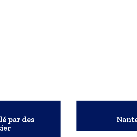
blé par des
Nante
ier