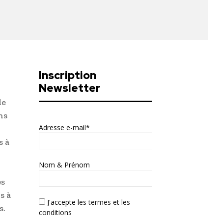
Inscription
Newsletter
le
ns
Adresse e-mail*
s à
Nom & Prénom
es
s à
J'accepte
les termes et les
s.
conditions