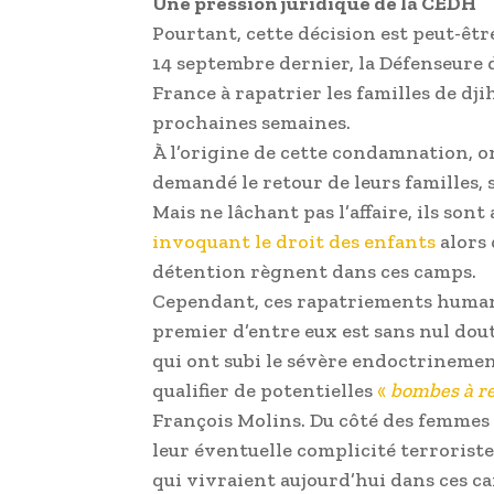
Une pression juridique de la CEDH
Pourtant, cette décision est peut-êtr
14 septembre dernier, la Défenseure 
France à rapatrier les familles de dj
prochaines semaines.
À l’origine de cette condamnation, o
demandé le retour de leurs familles, s
Mais ne lâchant pas l’affaire, ils son
invoquant le droit des enfants
alors 
détention règnent dans ces camps.
Cependant, ces rapatriements human
premier d’entre eux est sans nul dou
qui ont subi le sévère endoctrinemen
qualifier de potentielles
«
bombes à r
François Molins. Du côté des femmes d
leur éventuelle complicité terrorist
qui vivraient aujourd’hui dans ces ca