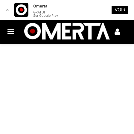
Omerta
VOIR
✕
GRATUIT
Sur Google Play