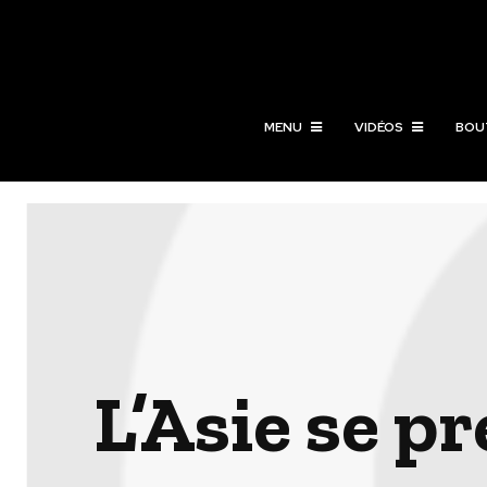
MENU
VIDÉOS
BOU
L’Asie se p