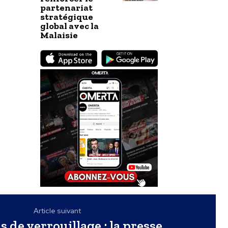
partenariat
stratégique
global avec la
Malaisie
Article suivant
s de verrouillage : la presse