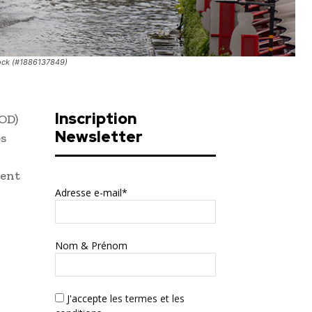
tock (#1886137849)
Inscription
OD)
Newsletter
es
ment
Adresse e-mail*
Nom & Prénom
J'accepte
les termes et les