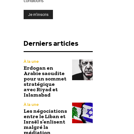
conditions
Derniers articles
À la une
Erdogan en
Arabie saoudite
pour un sommet
stratégique
avec Riyad et
Islamabad
À la une
Les négociations
entre le Liban et
Israël s’enlisent
malgré la
médiation