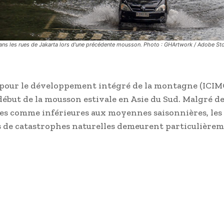
ans les rues de Jakarta lors d'une précédente mousson. Photo : GHArtwork / Adobe S
 pour le développement intégré de la montagne (ICIM
début de la mousson estivale en Asie du Sud. Malgré d
es comme inférieures aux moyennes saisonnières, les
es de catastrophes naturelles demeurent particulière