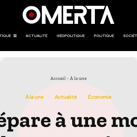
TIQUE
ACTUALITÉ
GÉOPOLITIQUE
POLITIQUE
SOCIÉT
Accueil
À la une
À la une
Actualité
Économie
répare à une 