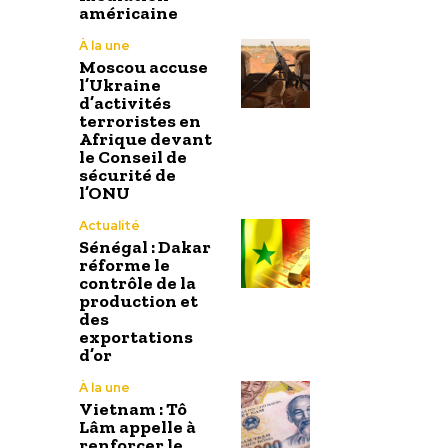
américaine
À la une
Moscou accuse
l’Ukraine
d’activités
terroristes en
Afrique devant
le Conseil de
sécurité de
l’ONU
Actualité
Sénégal : Dakar
réforme le
contrôle de la
production et
des
exportations
d’or
À la une
Vietnam : Tô
Lâm appelle à
renforcer le