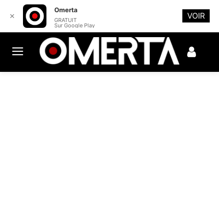
Omerta
VOIR
✕
GRATUIT
Sur Google Play