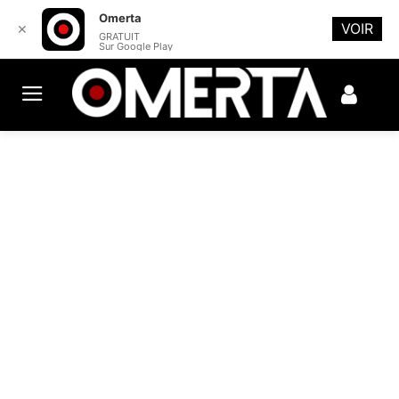
Omerta
VOIR
✕
GRATUIT
Sur Google Play