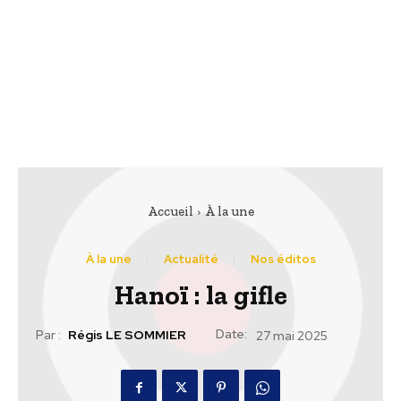
Accueil
À la une
À la une
Actualité
Nos éditos
Hanoï : la gifle
Date:
Par :
Régis LE SOMMIER
27 mai 2025