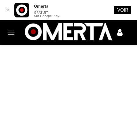
Omerta
VOIR
✕
GRATUIT
Sur Google Play