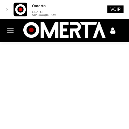
Omerta
VOIR
✕
GRATUIT
Sur Google Play