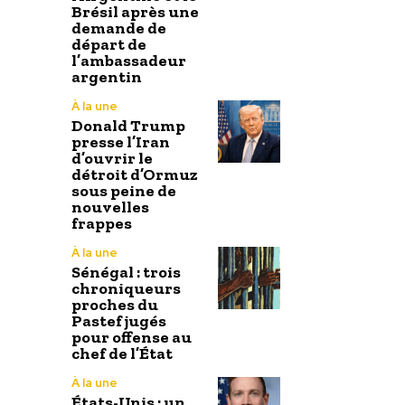
Brésil après une
demande de
départ de
l’ambassadeur
argentin
À la une
Donald Trump
presse l’Iran
d’ouvrir le
détroit d’Ormuz
sous peine de
nouvelles
frappes
À la une
Sénégal : trois
chroniqueurs
proches du
Pastef jugés
pour offense au
chef de l’État
À la une
États-Unis : un