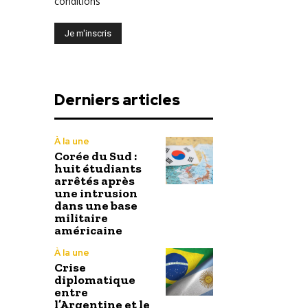
conditions
Derniers articles
À la une
Corée du Sud :
huit étudiants
arrêtés après
une intrusion
dans une base
militaire
américaine
À la une
Crise
diplomatique
entre
l’Argentine et le