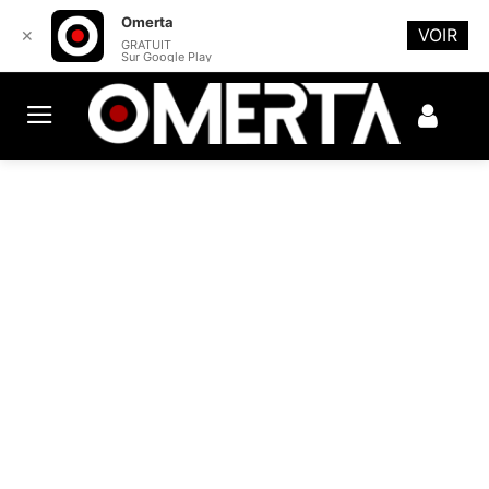
Omerta
VOIR
✕
GRATUIT
Sur Google Play