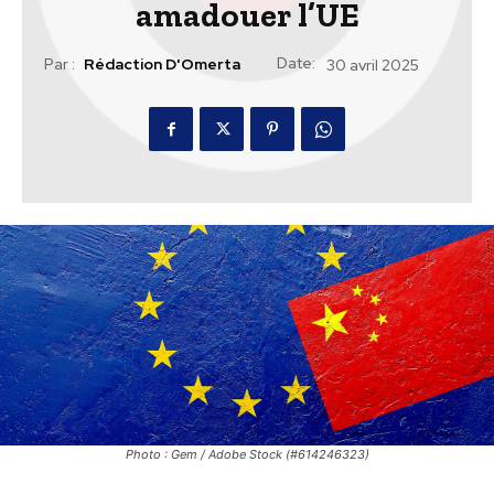
amadouer l’UE
Date:
Par :
Rédaction D'Omerta
30 avril 2025
Photo : Gem / Adobe Stock (#614246323)