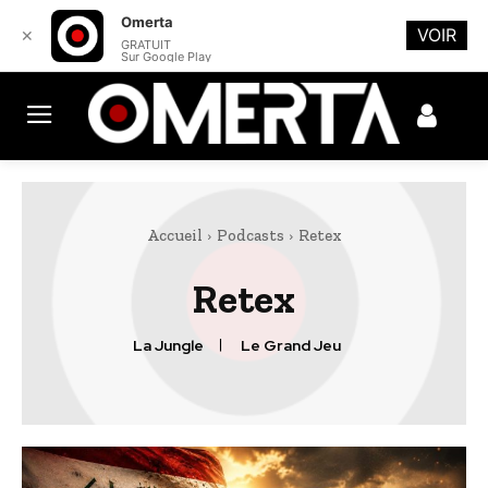
Omerta
VOIR
✕
GRATUIT
Sur Google Play
Accueil
Podcasts
Retex
Retex
La Jungle
Le Grand Jeu