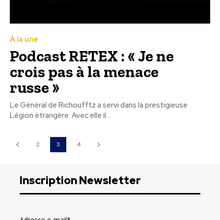
À la une
Podcast RETEX : « Je ne
crois pas à la menace
russe »
Le Général de Richoufftz a servi dans la prestigieuse
Légion étrangère. Avec elle il...
2
3
4
Inscription Newsletter
Adresse e-mail*