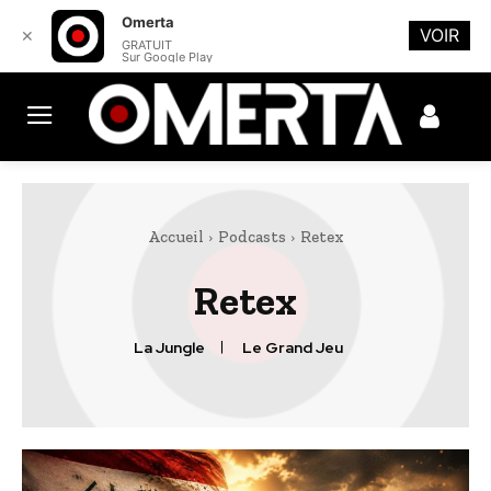
Omerta
VOIR
✕
GRATUIT
Sur Google Play
Accueil
Podcasts
Retex
Retex
La Jungle
Le Grand Jeu