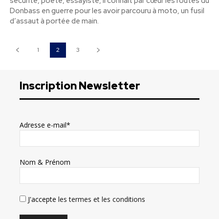
sécurité, poète, essayiste, il connaît par cœur les routes du
Donbass en guerre pour les avoir parcouru à moto, un fusil
d’assaut à portée de main.
1
2
3
Inscription Newsletter
Adresse e-mail*
Nom & Prénom
J'accepte
les termes et les conditions