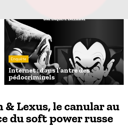
Enquête
Internet : dans l’antre des
pédocriminels
 & Lexus, le canular au
ce du soft power russe