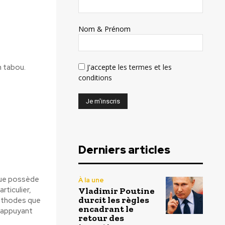
Nom & Prénom
J'accepte
les termes et les
n tabou.
conditions
Derniers articles
ique possède
À la une
ticulier,
Vladimir Poutine
durcit les règles
méthodes que
encadrant le
s appuyant
retour des