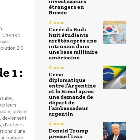
investisseurs
étrangers en
Russie
À la une
n
Corée du Sud :
huit étudiants
. Un an et
arrêtés après une
rmais
intrusion dans
volution 2.0
une base militaire
américaine
 1 :
À la une
Crise
diplomatique
entre l’Argentine
et le Brésil après
une demande de
atuite,
départ de
ar leurs
l’ambassadeur
able, qu’elle
argentin
u, deviennent
À la une
s, d’acteurs
Donald Trump
ations d’une
presse l’Iran
 un barbare