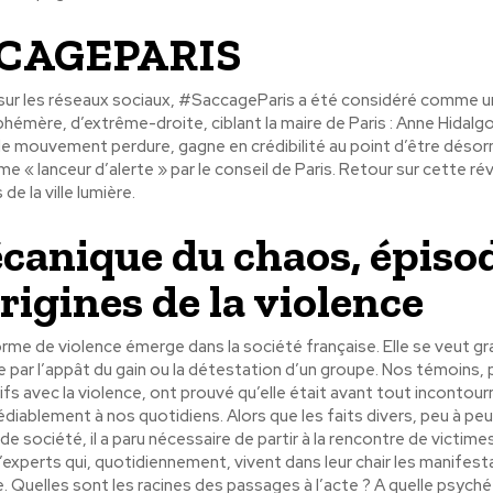
CAGEPARIS
 sur les réseaux sociaux, #SaccageParis a été considéré comme u
mère, d’extrême-droite, ciblant la maire de Paris : Anne Hidalgo
 le mouvement perdure, gagne en crédibilité au point d’être déso
 « lanceur d’alerte » par le conseil de Paris. Retour sur cette ré
e la ville lumière.
canique du chaos, épisode
rigines de la violence
rme de violence émerge dans la société française. Elle se veut gr
 par l’appât du gain ou la détestation d’un groupe. Nos témoins, p
ifs avec la violence, ont prouvé qu’elle était avant tout incontourn
diablement à nos quotidiens. Alors que les faits divers, peu à pe
e société, il a paru nécessaire de partir à la rencontre de victime
d’experts qui, quotidiennement, vivent dans leur chair les manifest
. Quelles sont les racines des passages à l’acte ? A quelle psyché