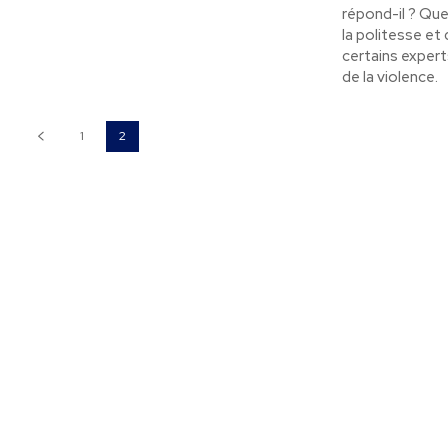
répond-il ? Quel
la politesse et 
certains expert
de la violence.
1
2