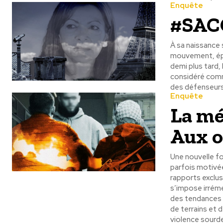
Enquête
#SAC
À sa naissance
mouvement, éphé
demi plus tard,
considéré comme
des défenseurs d
Enquête
La mé
Aux o
Une nouvelle fo
parfois motivée
rapports exclus
s’impose irrémé
des tendances d
de terrains et 
violence sourde