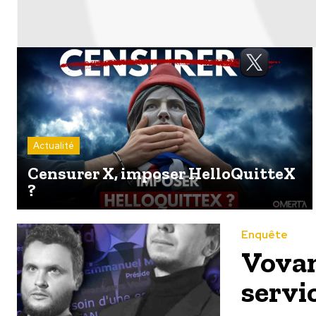
Actualité
Censurer X, imposer HelloQuitteX
?
Enquête
Vovan
servi