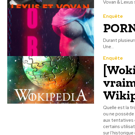
Vovan & Lexus s
Enquête
POR
Durant plusieur
Une...
Enquête
[Woki
vraim
Wikip
Quelle est la t
ou ne possède p
aux tentatives
certains utilis
sur l’historique