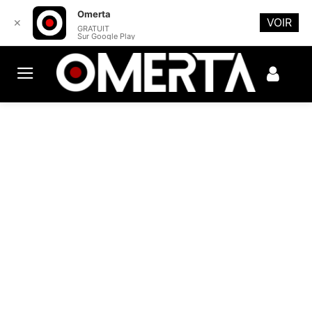
Omerta
VOIR
✕
GRATUIT
Sur Google Play