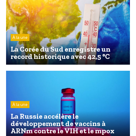
À la une
La Corée du Sud enregistre un
record historique avec 42,5 °C
À la une
La Russie accélère le
développement de vaccins à
ARNm contre le VIH et le mpox