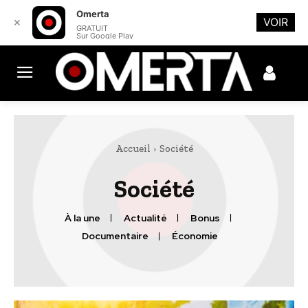
Omerta
VOIR
✕
GRATUIT
Sur Google Play
Accueil
Société
Société
À la une
Actualité
Bonus
Documentaire
Économie