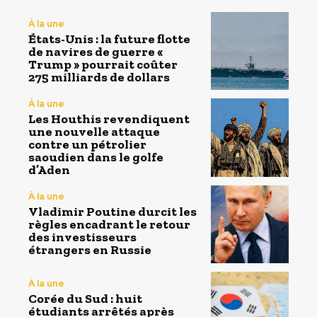
À la une
États-Unis : la future flotte
de navires de guerre «
Trump » pourrait coûter
275 milliards de dollars
À la une
Les Houthis revendiquent
une nouvelle attaque
contre un pétrolier
saoudien dans le golfe
d’Aden
À la une
Vladimir Poutine durcit les
règles encadrant le retour
des investisseurs
étrangers en Russie
À la une
Corée du Sud : huit
étudiants arrêtés après