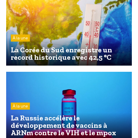
À la une
La Corée du Sud enregistre un
record historique avec 42,5 °C
À la une
La Russie accélère le
développement de vaccins à
ARNm contre le VIH et le mpox