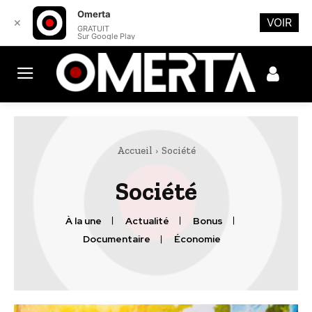
Omerta
VOIR
✕
GRATUIT
Sur Google Play
Accueil
Société
Société
À la une
Actualité
Bonus
Documentaire
Économie