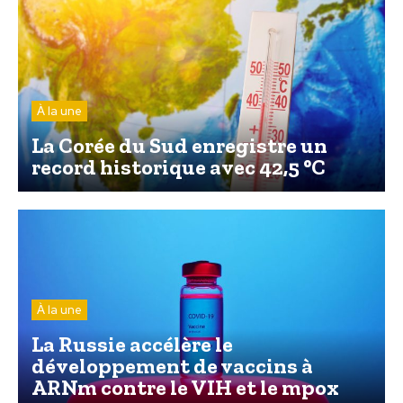
À la une
La Corée du Sud enregistre un
record historique avec 42,5 °C
À la une
La Russie accélère le
développement de vaccins à
ARNm contre le VIH et le mpox