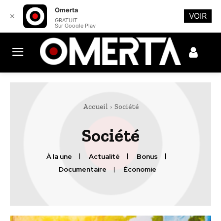
Omerta
VOIR
✕
GRATUIT
Sur Google Play
Accueil
Société
Société
À la une
Actualité
Bonus
Documentaire
Économie