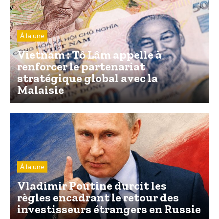
À la une
Vietnam : Tô Lâm appelle à
renforcer le partenariat
stratégique global avec la
Malaisie
À la une
Vladimir Poutine durcit les
règles encadrant le retour des
investisseurs étrangers en Russie