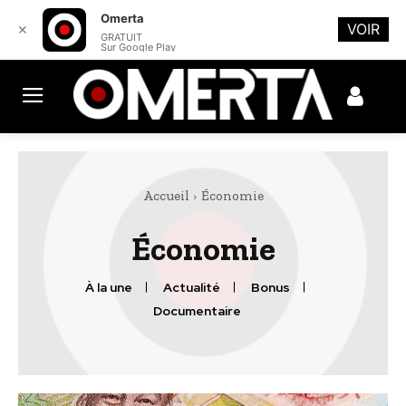
Omerta
VOIR
✕
GRATUIT
Sur Google Play
Accueil
Économie
Économie
À la une
Actualité
Bonus
Documentaire