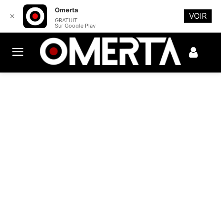
Omerta
VOIR
✕
GRATUIT
Sur Google Play