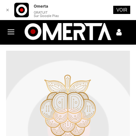
Omerta
VOIR
✕
GRATUIT
Sur Google Play