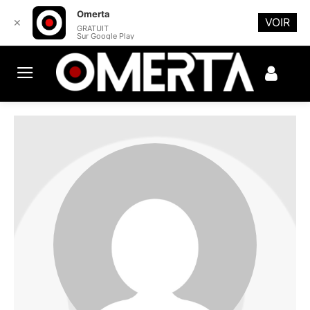
Omerta
VOIR
✕
GRATUIT
Sur Google Play