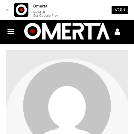
Omerta
VOIR
✕
GRATUIT
Sur Google Play